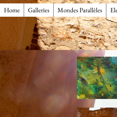
Home
Galleries
Mondes Parallèles
El